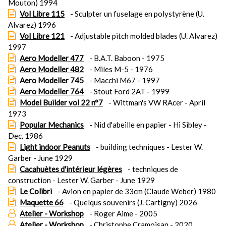
Mouton) 1994
Vol Libre 115
- Sculpter un fuselage en polystyrène (U.
Alvarez) 1996
Vol Libre 121
- Adjustable pitch molded blades (U. Alvarez)
1997
Aero Modeller 477
- B.A.T. Baboon - 1975
Aero Modeller 482
- Miles M-5 - 1976
Aero Modeller 745
- Macchi M67 - 1997
Aero Modeller 764
- Stout Ford 2AT - 1999
Model Builder vol 22 n°7
- Wittman's VW RAcer - April
1973
Popular Mechanics
- Nid d'abeille en papier - Hi Sibley -
Dec. 1986
Light indoor Peanuts
- building techniques - Lester W.
Garber - June 1929
Cacahuètes d'intérieur légères
- techniques de
construction - Lester W. Garber - June 1929
Le Colibri
- Avion en papier de 33cm (Claude Weber) 1980
Maquette 66
- Quelqus souvenirs (J. Cartigny) 2026
Atelier - Workshop
- Roger Aime - 2005
Atelier - Workshop
- Christophe Cramoisan - 2020