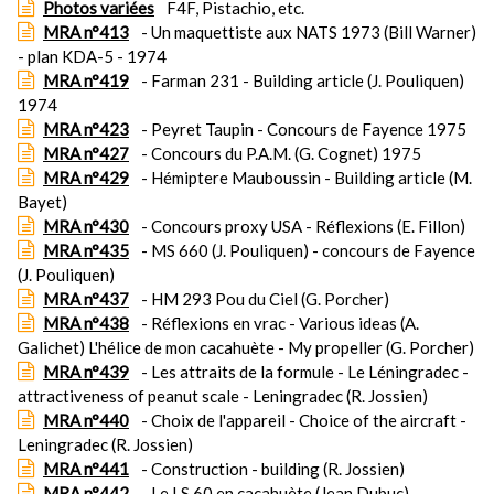
Photos variées
F4F, Pistachio, etc.
MRA n°413
- Un maquettiste aux NATS 1973 (Bill Warner)
- plan KDA-5 - 1974
MRA n°419
- Farman 231 - Building article (J. Pouliquen)
1974
MRA n°423
- Peyret Taupin - Concours de Fayence 1975
MRA n°427
- Concours du P.A.M. (G. Cognet) 1975
MRA n°429
- Hémiptere Mauboussin - Building article (M.
Bayet)
MRA n°430
- Concours proxy USA - Réflexions (E. Fillon)
MRA n°435
- MS 660 (J. Pouliquen) - concours de Fayence
(J. Pouliquen)
MRA n°437
- HM 293 Pou du Ciel (G. Porcher)
MRA n°438
- Réflexions en vrac - Various ideas (A.
Galichet) L'hélice de mon cacahuète - My propeller (G. Porcher)
MRA n°439
- Les attraits de la formule - Le Léningradec -
attractiveness of peanut scale - Leningradec (R. Jossien)
MRA n°440
- Choix de l'appareil - Choice of the aircraft -
Leningradec (R. Jossien)
MRA n°441
- Construction - building (R. Jossien)
MRA n°442
- Le LS 60 en cacahuète (Jean Dubuc)