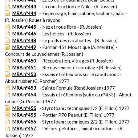
MRA n°443
- La construction de l'aile - (R. Jossien)
MRA n°444
- Empennage, train, cabane, haubans, mâts -
(R. Jossien) Roues à rayons
MRA n°445
- Nez et roue libre - (R. Jossien)
MRA n°446
- Les hélices - (R. Jossien)
MRA n°448
- Le poids des cacahuètes - (R. Jossien)
MRA n°449
- Farman 451 Moustique (A. Méritte) -
Concours de Louveciennes (R. Jossien)
MRA n°450
- Récupération, vitrages (R. Jossien)
MRA n°451
- Recouvrement et entoilage (R. Jossien)
MRA n°453
- Essais et réflexions sur le caoutchouc -
About rubber (G. Porcher) 1977
MRA n°453
- Sainte Formule (René Jossien) 1977
MRA n°454
- Essais et réflexions (suite du n°453) - About
rubber (G. Porcher) 1977
MRA n°455
- Styrofoam : techniques 1/2 (E. Fillon) 1977
MRA n°455
- Pottier P70 Peanut (E. Fillon) 1977
MRA n°456
- Styrofoam : techniques 2/2 (E. Fillon) 1977
MRA n°457
- Décors, peintures, immatriculations - (R.
Jossien) 1977