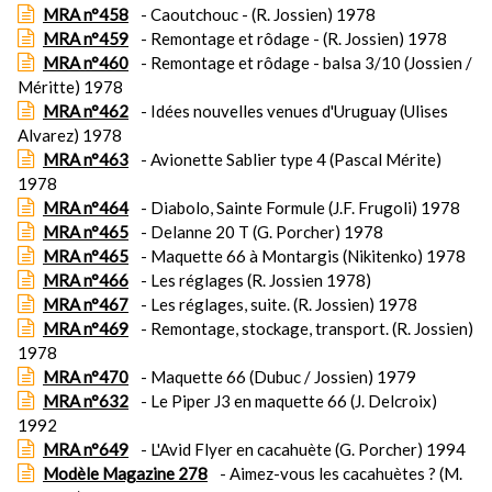
MRA n°458
- Caoutchouc - (R. Jossien) 1978
MRA n°459
- Remontage et rôdage - (R. Jossien) 1978
MRA n°460
- Remontage et rôdage - balsa 3/10 (Jossien /
Méritte) 1978
MRA n°462
- Idées nouvelles venues d'Uruguay (Ulises
Alvarez) 1978
MRA n°463
- Avionette Sablier type 4 (Pascal Mérite)
1978
MRA n°464
- Diabolo, Sainte Formule (J.F. Frugoli) 1978
MRA n°465
- Delanne 20 T (G. Porcher) 1978
MRA n°465
- Maquette 66 à Montargis (Nikitenko) 1978
MRA n°466
- Les réglages (R. Jossien 1978)
MRA n°467
- Les réglages, suite. (R. Jossien) 1978
MRA n°469
- Remontage, stockage, transport. (R. Jossien)
1978
MRA n°470
- Maquette 66 (Dubuc / Jossien) 1979
MRA n°632
- Le Piper J3 en maquette 66 (J. Delcroix)
1992
MRA n°649
- L'Avid Flyer en cacahuète (G. Porcher) 1994
Modèle Magazine 278
- Aimez-vous les cacahuètes ? (M.