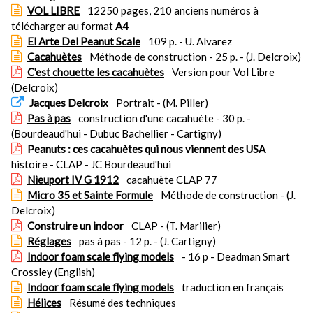
VOL LIBRE
12250 pages, 210 anciens numéros à
télécharger au format
A4
El Arte Del Peanut Scale
109 p. - U. Alvarez
Cacahuètes
Méthode de construction - 25 p. - (J. Delcroix)
C'est chouette les cacahuètes
Version pour Vol Libre
(Delcroix)
Jacques Delcroix
Portrait - (M. Piller)
Pas à pas
construction d'une cacahuète - 30 p. -
(Bourdeaud'hui - Dubuc Bachellier - Cartigny)
Peanuts : ces cacahuètes qui nous viennent des USA
histoire - CLAP - JC Bourdeaud'hui
Nieuport IV G 1912
cacahuète CLAP 77
Micro 35 et Sainte Formule
Méthode de construction - (J.
Delcroix)
Construire un indoor
CLAP - (T. Marilier)
Réglages
pas à pas - 12 p. - (J. Cartigny)
Indoor foam scale flying models
- 16 p - Deadman Smart
Crossley (English)
Indoor foam scale flying models
traduction en français
Hélices
Résumé des techniques