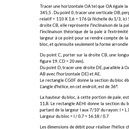
Tracer une horizontale OA tel que OA égale la l
345,5 . Du point 0, tracer une verticale OB, pe
relatif = 110 X 1,6 = 176 (à l'échelle du 1/3, i
droite CB, elle représente l'inclinaison de la p
l'inclinaison théorique de la pale à l'extrémit
largeur à ce point pour se rendre compte de la 
bloc, et qu'ensuite seulement la forme arrondie
Du point C, porter sur la droite CB, une longue
figure 19, CD = 20 mm).
Du point D, tracer une droite DE, parallèle à OA,
AB avec l'horizontale DE) et AE.
Le rectangle CG0F donne la section du bloc ébau
L'angle d'hélice, en cet endroit, est de 36°.
La hauteur du bloc, à cette portion de pale, est
11,8. Le rectangle AEHI donne la section du blo
partant de la largeur l aux 7/10' du rayon: l = 
Largeur du bloc = l / 0.7 = 16.18 / 0.7
Les dimensions de débit pour réaliser l'hélice 