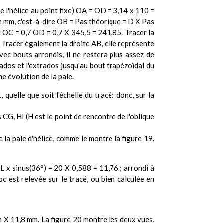
e l'hélice au point fixe) OA = OD = 3,14 x 110 =
en mm, c'est-à-dire OB = Pas théorique = D X Pas
que OC = 0,7 OD = 0,7 X 345,5 = 241,85. Tracer la
). Tracer également la droite AB, elle représente
avec bouts arrondis, il ne restera plus assez de
rados et l'extrados jusqu'au bout trapézoïdal du
e évolution de la pale.
quelle que soit l'échelle du tracé: donc, sur la
s CG, HI (H est le point de rencontre de l'oblique
 la pale d'hélice, comme le montre la figure 19.
= L x sinus(36°) = 20 X 0,588 = 11,76 ; arrondi à
oc est relevée sur le tracé, ou bien calculée en
mm X 11,8 mm. La figure 20 montre les deux vues,