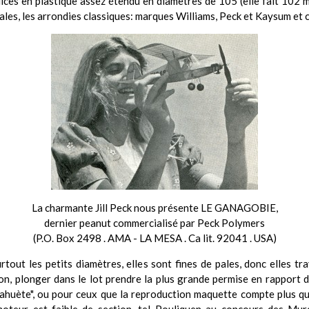
ces en plastique assez étendu en diamètres de 105 (elle fait 102 mm
ales, les arrondies classiques: marques Williams, Peck et Kaysum et ce
La charmante Jill Peck nous présente LE GANAGOBIE,
dernier peanut commercialisé par Peck Polymers
(P.O. Box 2498 . AMA - LA MESA . Ca lit. 92041 . USA)
urtout les petits diamètres, elles sont fines de pales, donc elles t
ion, plonger dans le lot prendre la plus grande permise en rapport d
huète", ou pour ceux que la reproduction maquette compte plus que 