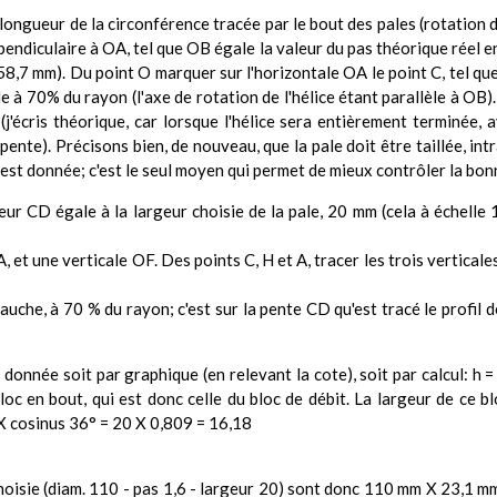
ongueur de la circonférence tracée par le bout des pales (rotation d
rpendiculaire à OA, tel que OB égale la valeur du pas théorique réel 
ci 58,7 mm). Du point O marquer sur l'horizontale OA le point C, tel 
ale à 70% du rayon (l'axe de rotation de l'hélice étant parallèle à OB
é (j'écris théorique, car lorsque l'hélice sera entièrement terminée, 
pente). Précisons bien, de nouveau, que la pale doit être taillée, int
 est donnée; c'est le seul moyen qui permet de mieux contrôler la bonn
ur CD égale à la largeur choisie de la pale, 20 mm (cela à échelle 1, 
 et une verticale OF. Des points C, H et A, tracer les trois verticale
che, à 70 % du rayon; c'est sur la pente CD qu'est tracé le profil de
 donnée soit par graphique (en relevant la cote), soit par calcul: h 
c en bout, qui est donc celle du bloc de débit. La largeur de ce bl
L X cosinus 36° = 20 X 0,809 = 16,18
choisie (diam. 110 - pas 1,6 - largeur 20) sont donc 110 mm X 23,1 