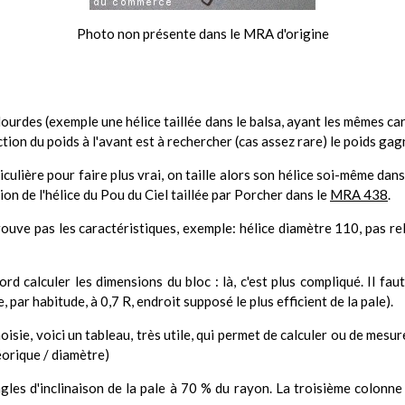
Photo non présente dans le MRA d'origine
lourdes (exemple une hélice taillée dans le balsa, ayant les mêmes c
duction du poids à l'avant est à rechercher (cas assez rare) le poids ga
ulière pour faire plus vrai, on taille alors son hélice soi-même dans
tion de l'hélice du Pou du Ciel taillée par Porcher dans le
MRA 438
.
trouve pas les caractéristiques, exemple: hélice diamètre 110, pas r
ord calculer les dimensions du bloc : là, c'est plus compliqué. Il fa
 par habitude, à 0,7 R, endroit supposé le plus efficient de la pale).
hoisie, voici un tableau, très utile, qui permet de calculer ou de mesu
héorique / diamètre)
les d'inclinaison de la pale à 70 % du rayon. La troisième colonne 