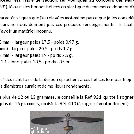
 moteur est faible de section, tel Pouliquen au concours des Mur
 (38"), là aussi les bonnes hélices en plastique du commerce donnent d'
 caractéristiques que j'ai relevées moi-même parce que je les considèr
urs ne nous donnent pas ces précieux renseignements, ils faciliter
'avoir un matériel inconnu.
 mm) - largeur pales 17,5 - poids 0,97 g.
mm) - largeur pales 20,5 - poids 1,7 g.
 mm) - largeur pales 19 - poids 2,5 g.
1,1 - lono. pales 18,5 - poids -,85 or.
", désirant faire de la durée, reprochent à ces hélices leur pas trop 
es diamètres auraient de meilleurs rendements.
s plus de 12 ou 13 grammes, je conseille la Réf. 821, quitte à rogner 
 plus de 15 grammes, choisir la Réf. 410 (à rogner éventuellement).