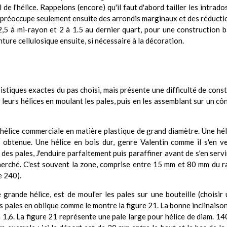
al de l'hélice. Rappelons (encore) qu'il faut d'abord tailler les intra
se préoccupe seulement ensuite des arrondis marginaux et des réducti
5 à mi-rayon et 2 à 1.5 au dernier quart, pour une construction ba
ture cellulosique ensuite, si nécessaire à la décoration.
téristiques exactes du pas choisi, mais présente une difficulté de co
eurs hélices en moulant les pales, puis en les assemblant sur un c
 hélice commerciale en matière plastique de grand diamètre. Une hé
e obtenue. Une hélice en bois dur, genre Valentin comme il s'en v
des pales, J'enduire parfaitement puis paraffiner avant de s'en ser
cherché. C'est souvent la zone, comprise entre 15 mm et 80 mm du r
e 240).
grande hélice, est de moul'er les pales sur une bouteille (choisi
s pales en oblique comme le montre la figure 21. La bonne inclinais
1,6. La figure 21 représente une pale large pour hélice de diam. 14