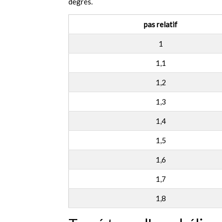
degrés.
pas relatif
1
1,1
1,2
1,3
1,4
1,5
1,6
1,7
1,8