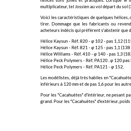
hélices sont jolies et pratiques. Lorsque le
multiplicateur, tel Jossien au vol départ du sol
Voici les caractéristiques de quelques hélices,
tirer. Dommage que les fabricants ou revende
acheteurs indécis qui préfèrent s'abstenir que d
Hélice Kaysun - Réf. 820 -
φ
102 - pas 1,12 (115
Hélice Kaysun - Réf. 821 -
φ
125 - pas 1,1 (138 
Hélice WillIams - Réf. 410 -
φ
140 - pas 1,3 (182
Hélice Peck Polymers - Réf. PA120 .
φ
120 pas: 
Hélice Peck Polymers - Réf. PA121 -
φ
152.
Les modélistes, déjà très habiles en "Cacahuètes
inférieurs à 120 mm et de pas 1,6 pour les autr
Pour les "Cacahuètes" d'intérieur, ne pesant pa
grand. Pour les "Cacahuètes" d'extérieur, poids