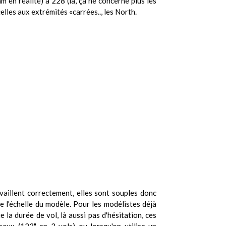
 en réalité) à 228 (là, ça ne concerne plus les
lles aux extrémités «carrées.., les North.
ravaillent correctement, elles sont souples donc
e l'échelle du modèle. Pour les modélistes déjà
la durée de vol, là aussi pas d'hésitation, ces