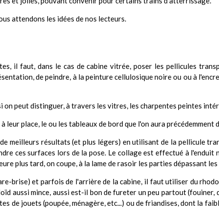
es et jolies, pouvant convenir pour certains trains d'atterrissage.
ous attendons les idées de nos lecteurs.
, il faut, dans le cas de cabine vitrée, poser les pellicules trans
ésentation, de peindre, à la peinture cellulosique noire ou ou à l'encr
 si on peut distinguer, à travers les vitres, les charpentes peintes int
à leur place, le ou les tableaux de bord que l'on aura précédemment d
e meilleurs résultats (et plus légers) en utilisant de la pellicule t
ndre ces surfaces lors de la pose. Le collage est effectué à l'enduit 
ure plus tard, on coupe, à la lame de rasoir les parties dépassant les
re-brise) et parfois de l'arrière de la cabine, il faut utiliser du rho
ïd aussi mince, aussi est-il bon de fureter un peu partout (fouiner, 
es de jouets (poupée, ménagère, etc...) ou de friandises, dont la fai