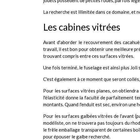
jouets possèdent de petites roues, parfois légèr
La recherche est illimitée dans ce domaine, et n
Les cabines vitrées
Avant d'aborder le recouvrement des cacahuètes
travail, il est bon pour obtenir une meilleure pr
trouvant compris entre ces surfaces vitrées.
Une fois terminé, le fuselage est ainsi plus Joli
C'est également à ce moment que seront collés, 
Pour les surfaces vitrées planes, on obtiendra d
l'élasticité donne la faculté de parfaitement te
montants. Quand l'enduit est sec, environ une he
Pour les surfaces galbées vitrées de l'avant (pa
modéliste, on ne trouvera pas toujours du rhodo
le frêle emballage transparent de certaines boît
pour épouser le galbe recherché.