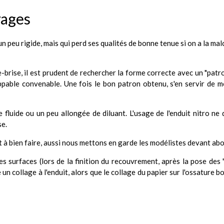
rages
un peu rigide, mais qui perd ses qualités de bonne tenue si on a la mal
brise, il est prudent de rechercher la forme correcte avec un "patro
oppable convenable. Une fois le bon patron obtenu, s'en servir de 
que fluide ou un peu allongée de diluant. L'usage de l'enduit nitro n
se.
 à bien faire, aussi nous mettons en garde les modélistes devant abor
es surfaces (lors de la finition du recouvrement, après la pose des "v
un collage à l'enduit, alors que le collage du papier sur l'ossature bo