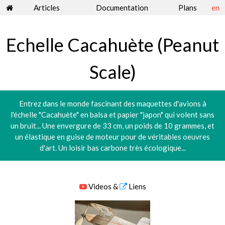
Articles
Documentation
Plans
en
Echelle Cacahuète (Peanut
Scale)
Entrez dans le monde fascinant des maquettes d'avions à
l'échelle "Cacahuète" en balsa et papier "japon" qui volent sans
un bruit... Une envergure de 33 cm, un poids de 10 grammes, et
un élastique en guise de moteur pour de véritables oeuvres
d'art. Un loisir bas carbone très écologique...
Videos &
Liens